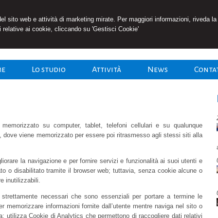
RDO
 del sito web e attività di marketing mirate. Per maggiori informazioni, riveda la
 relative ai cookie, cliccando su 'Gestisci Cookie'
Lavoro
me
Lo studio
Attività
News
Conta
 memorizzato su computer, tablet, telefoni cellulari e su qualunque
et, dove viene memorizzato per essere poi ritrasmesso agli stessi siti alla
liorare la navigazione e per fornire servizi e funzionalità ai suoi utenti e
ato o disabilitato tramite il browser web; tuttavia, senza cookie alcune o
 inutilizzabili.
ie strettamente necessari che sono essenziali per portare a termine le
 per memorizzare informazioni fornite dall’utente mentre naviga nel sito o
ita; utilizza Cookie di Analytics che permettono di raccogliere dati relativi