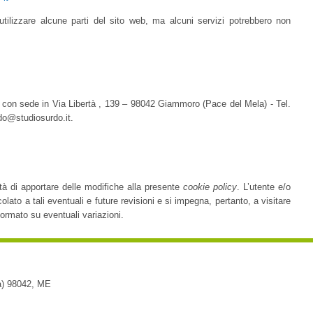
utilizzare alcune parti del sito web, ma alcuni servizi potrebbero non
 con sede in Via Libertà , 139 – 98042 Giammoro (Pace del Mela) - Tel.
o@studiosurdo.it.
oltà di apportare delle modifiche alla presente
cookie policy
. L’utente e/o
olato a tali eventuali e future revisioni e si impegna, pertanto, a visitare
ormato su eventuali variazioni.
)
98042
,
ME