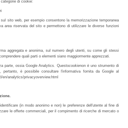
 categorie di cookie:
ri
e sul sito web, per esempio consentono la memorizzazione temporanea
iva area riservata del sito e permettono di utilizzare le diverse funzioni
 forma aggregata e anonima, sul numero degli utenti, su come gli stessi
 e comprendere quali parti o elementi siano maggiormente apprezzati.
rza parte, ossia Google Analytics. Questo
cookie
non è uno strumento di
i, pertanto, è possibile consultare l'informativa fornita da Google al
ntl/en/analytics/privacyoverview.html
azione.
 identificare (in modo anonimo e non) le preferenze dell'utente al fine di
izzare le offerte commerciali, per il compimento di ricerche di mercato o