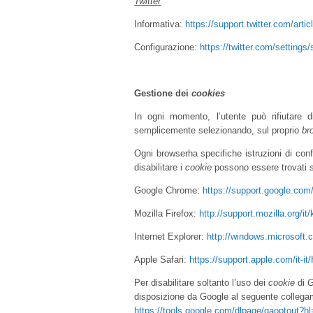
Twitter
Informativa:
https://support.twitter.com/arti
Configurazione:
https://twitter.com/settings/
Gestione dei
cookies
In ogni momento, l’utente può rifiutare d
semplicemente selezionando, sul proprio
br
Ogni browserha specifiche istruzioni di conf
disabilitare i
cookie
possono essere trovati su
Google Chrome:
https://support.google.co
Mozilla Firefox:
http://support.mozilla.org/
Internet Explorer:
http://windows.microsoft.c
Apple Safari:
https://support.apple.com/it-i
Per disabilitare soltanto l’uso dei
cookie
di
G
disposizione da Google al seguente colleg
https://tools.google.com/dlpage/gaoptout?hl