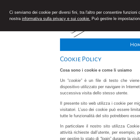
STUDIO SU
Ci serviamo dei cookie per diversi fini, tra l'altro per consentire funzioni
nostra
informativa sulla privacy e sui cookie.
Può gestire le impostazioni
Consulenza del 
Ho
Cookie Policy
Cosa sono i cookie e come li usiamo
Un “
cookie”
è un file di testo che viene
dispositivo utilizzato per navigare in Intern
successiva visita dello stesso utente.
Il presente sito web utilizza i cookie per mig
visitatori. L’uso dei cookie può essere limit
tutte le funzionalità del sito potrebbero essere
In particolare il nostro sito utilizza Cook
attività richieste dall’utente, per esempio,
per gestire lo stato di “login” durante la vis