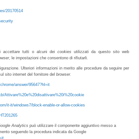
cles/20170514
security
i accettare tutti o alcuni dei
cookies
utilizzati da questo sito web
owser
, le impostazioni che consentono di rifiutarli.
igurazione. Ulteriori informazioni in merito alle procedure da seguire per
l sito internet del fornitore del
browser.
m/chrome/answer/95647?hl=it
it/kb/Attivare%20e%20disattivare%20i%20cookie
om/it-it/windows7/block-enable-or-allow-cookies
t/HT201265
oogle Analytics
può utilizzare il componente aggiuntivo messo a
amento seguendo la procedura
indicata da Google
=it