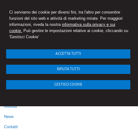
STUDIO SURDO
Ci serviamo dei cookie per diversi fini, tra l'altro per consentire
Consulenza del Lavoro
funzioni del sito web e attività di marketing mirate. Per maggiori
informazioni, riveda la nostra
informativa sulla privacy e sui
cookie.
Può gestire le impostazioni relative ai cookie, cliccando su
'Gestisci Cookie'
Menu
Sitemap
ACCETTA TUTTI
Home
RIFIUTA TUTTI
Lo studio
GESTISCI COOKIE
Lo staff
Orari ufficio
Attività
News
Contatti