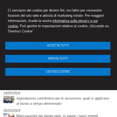
STUDIO SURDO
Ci serviamo dei cookie per diversi fini, tra l'altro per consentire
Consulenza del Lavoro
funzioni del sito web e attività di marketing mirate. Per maggiori
informazioni, riveda la nostra
informativa sulla privacy e sui
cookie.
Può gestire le impostazioni relative ai cookie, cliccando su
'Gestisci Cookie'
Menu
ACCETTA TUTTI
RIFIUTA TUTTI
GESTISCI COOKIE
News dello studio
24/05/2024
Agevolazioni contributive per le assunzioni: quali si applicano
al lavoro a tempo determinato
05/03/2024
Maxi-sanzioni per lavoro nero: in vigore i nuovi importi