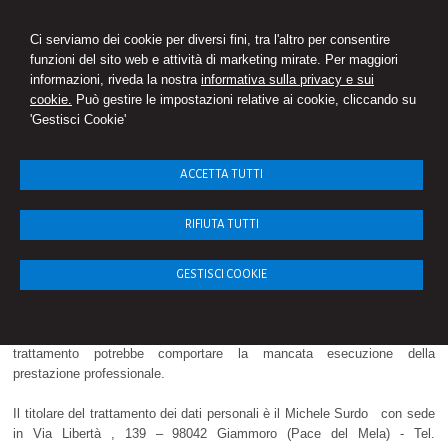
STUDIO SURDO
Ci serviamo dei cookie per diversi fini, tra l'altro per consentire
Consulenza del Lavoro
funzioni del sito web e attività di marketing mirate. Per maggiori
informazioni, riveda la nostra
informativa sulla privacy e sui
cookie.
Può gestire le impostazioni relative ai cookie, cliccando su
'Gestisci Cookie'
Menu
INFORMATIVA SULLA PRIVACY (D.Lgs. n.
ACCETTA TUTTI
196/2003)
RIFIUTA TUTTI
Il trattamento di tali dati personali può essere effettuato su supporti
cartacei ed anche con l’ausilio di strumenti elettronici, con modalità
idonee a garantire la sicurezza e riservatezza dei dati.
GESTISCI COOKIE
Il conferimento dei dati è facoltativo, tuttavia l’eventuale rifiuto a fornirci,
in tutto o in parte, i Suoi/Vostri dati personali o l’autorizzazione al
trattamento potrebbe comportare la mancata esecuzione della
prestazione professionale.
Il titolare del trattamento dei dati personali è il Michele Surdo con sede
in Via Libertà , 139 – 98042 Giammoro (Pace del Mela) - Tel.