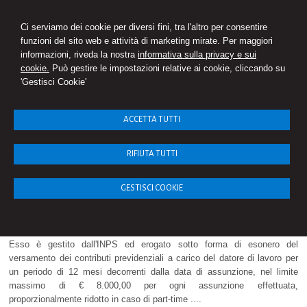
STUDIO SURDO
Ci serviamo dei cookie per diversi fini, tra l'altro per consentire
Consulenza del Lavoro
funzioni del sito web e attività di marketing mirate. Per maggiori
informazioni, riveda la nostra
informativa sulla privacy e sui
cookie.
Può gestire le impostazioni relative ai cookie, cliccando su
'Gestisci Cookie'
Menu
Bonus eccellenze
ACCETTA TUTTI
18 settembre 2019
RIFIUTA TUTTI
L'incentivo occupazione giovani eccellenze
(c.d. BONUS
GESTISCI COOKIE
ECCELLENZE)
è riconosciuto in favore dei datori di lavoro che
assumono con contratto di lavoro subordinato a tempo indeterminato, a
decorrere dal 01 Gennaio 2019 e fino al 31 dicembre 2019, giovani
laureati d'eccelllenza oppure soggetti in ossesso di dottorato di ricerca.
Esso è gestito dall'INPS ed erogato sotto forma di esonero del
versamento dei contributi previdenziali a carico del datore di lavoro per
un periodo di 12 mesi decorrenti dalla data di assunzione, nel limite
massimo di € 8.000,00 per ogni assunzione effettuata,
proporzionalmente ridotto in caso di part-time ....